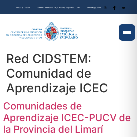
+56 (32) 2273000
Avenida Universidad 330, Curauma, Valparaíso , Chile
cidstem@pucv.cl
Red CIDSTEM:
Comunidad de
Aprendizaje ICEC
Comunidades de
Aprendizaje ICEC-PUCV de
la Provincia del Limarí