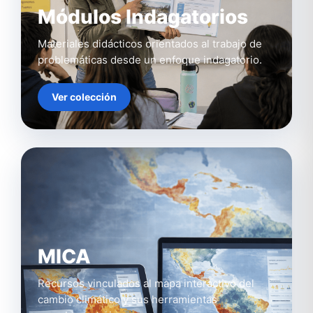
Módulos Indagatorios
Materiales didácticos orientados al trabajo de
problemáticas desde un enfoque indagatorio.
Ver colección
MICA
Recursos vinculados al mapa interactivo del
cambio climático y sus herramientas