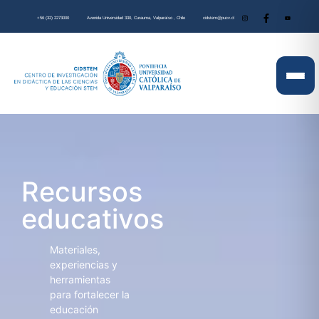
+56 (32) 2273000
Avenida Universidad 330, Curauma, Valparaíso , Chile
cidstem@pucv.cl
Recursos
educativos
Materiales,
experiencias y
herramientas
para fortalecer la
educación