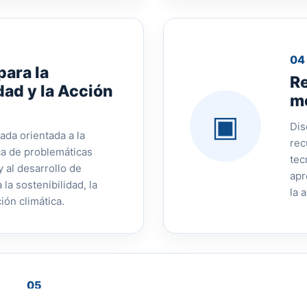
04
ara la
Re
dad y la Acción
m
▣
Dis
ada orientada a la
rec
ca de problemáticas
tec
 al desarrollo de
apr
la sostenibilidad, la
la 
ión climática.
05