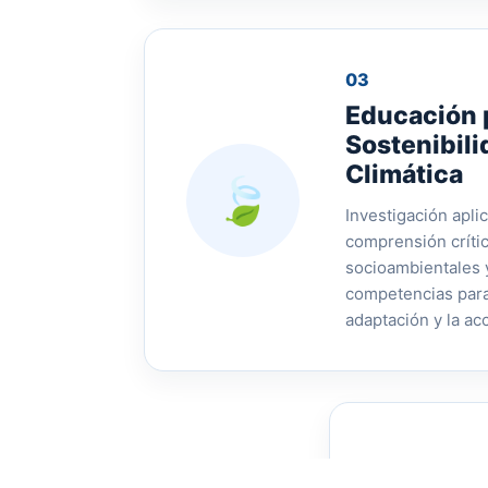
03
Educación p
Sostenibili
Climática
🍃
Investigación aplic
comprensión críti
socioambientales y
competencias para 
adaptación y la acc