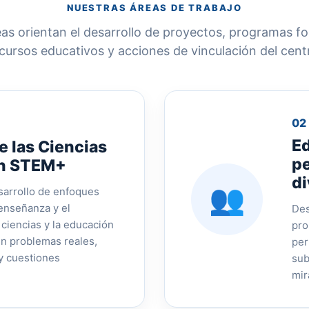
NUESTRAS ÁREAS DE TRABAJO
eas orientan el desarrollo de proyectos, programas f
cursos educativos y acciones de vinculación del cent
02
E
e las Ciencias
pe
ón STEM+
di
👥
sarrollo de enfoques
 enseñanza y el
Des
 ciencias y la educación
pro
n problemas reales,
per
y cuestiones
sub
mir