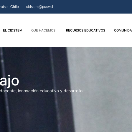
aíso , Chile
cidstem@pucv.cl
EL CIDSTEM
QUE HACEMOS
RECURSOS EDUCATIVOS
COMUNIDA
ajo
 docente, innovación educativa y desarrollo