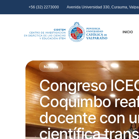
+56 (32) 2273000
Avenida Universidad 330, Curauma, Valpar
INICIO
Noticia
Congreso ICE
Coquimbo rea
docente con u
científica tra