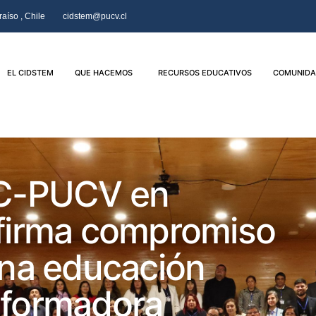
aíso , Chile
cidstem@pucv.cl
EL CIDSTEM
QUE HACEMOS
RECURSOS EDUCATIVOS
COMUNIDA
C-PUCV en
firma compromiso
na educación
nsformadora