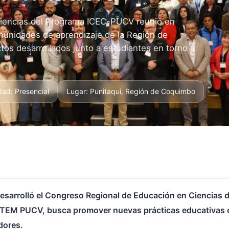
Ciencias del Programa ICEC-PUCV reunió en
munidades de aprendizaje de la Región de
os desarrollados junto a estudiantes en torno a
ad: Presencial
Lugar: Punitaqui, Región de Coquimbo
desarrolló el Congreso Regional de Educación en Ciencias
STEM PUCV, busca promover nuevas prácticas educativas en
dores.