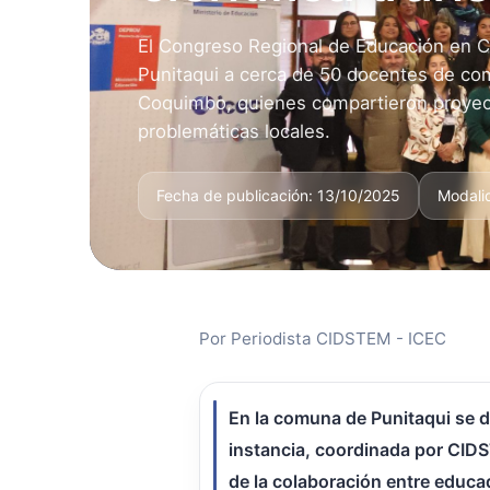
El Congreso Regional de Educación en 
Punitaqui a cerca de 50 docentes de co
Coquimbo, quienes compartieron proyect
problemáticas locales.
Fecha de publicación: 13/10/2025
Modalid
Por Periodista CIDSTEM - ICEC
En la comuna de Punitaqui se 
instancia, coordinada por CID
de la colaboración entre educa