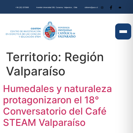
+56 (32) 2273000
Avenida Universidad 330, Curauma, Valparaíso , Chile
cidstem@pucv.cl
Territorio:
Región
Valparaíso
Humedales y naturaleza
protagonizaron el 18°
Conversatorio del Café
STEAM Valparaíso