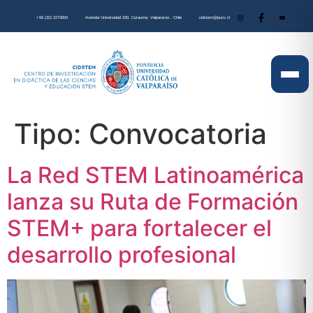
+56 (32) 2273000
Avenida Universidad 330, Curauma, Valparaíso , Chile
cidstem@pucv.cl
Tipo:
Convocatoria
La Red STEM Latinoamérica
lanza su Ruta de Formación
STEM+ para fortalecer el
desarrollo profesional