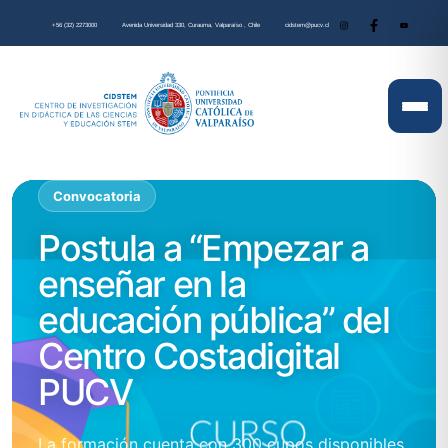
+56 (32) 2273000
Avenida Universidad 330, Curauma, Valparaíso , Chile
cidstem@pucv.cl
Convocatoria
Postula a “Empezar a
enseñar en la
educación pública” del
Centro Costadigital
PUCV
La formación cuenta con 300 cupos disponibles