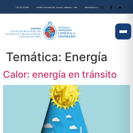
+56 (32) 2273000
Avenida Universidad 330, Curauma, Valparaíso , Chile
cidstem@pucv.cl
Temática:
Energía
Calor: energía en tránsito