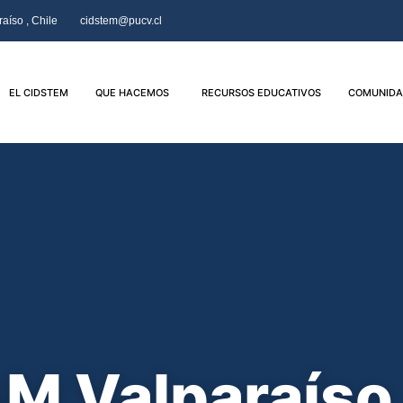
aíso , Chile
cidstem@pucv.cl
EL CIDSTEM
QUE HACEMOS
RECURSOS EDUCATIVOS
COMUNIDA
M Valparaíso