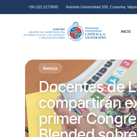
+56 (32) 2273000
Avenida Universidad 330, Curauma, Valpar
INICIO
Noticia
Docentes de L
compartirán ex
primer Congre
Blended sobr