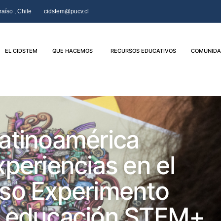
aíso , Chile
cidstem@pucv.cl
EL CIDSTEM
QUE HACEMOS
RECURSOS EDUCATIVOS
COMUNIDA
atinoamérica
periencias en el
so Experimento
e educación STEM+