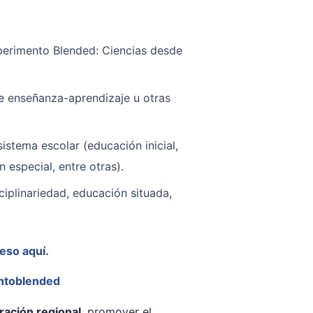
perimento Blended: Ciencias desde
e enseñanza-aprendizaje u otras
istema escolar (educación inicial,
 especial, entre otras).
iplinariedad, educación situada,
eso aquí.
entoblended
ración regional
, promover el