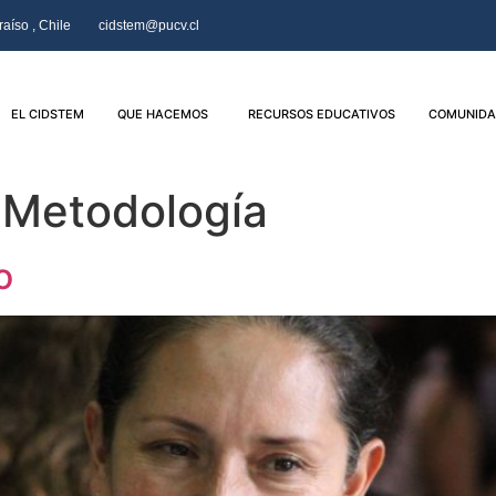
aíso , Chile
cidstem@pucv.cl
EL CIDSTEM
QUE HACEMOS
RECURSOS EDUCATIVOS
COMUNIDA
:
Metodología
o