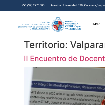
+56 (32) 2273000
Avenida Universidad 330, Curauma, Valpar
INICIO
Territorio:
Valpara
II Encuentro de Doc