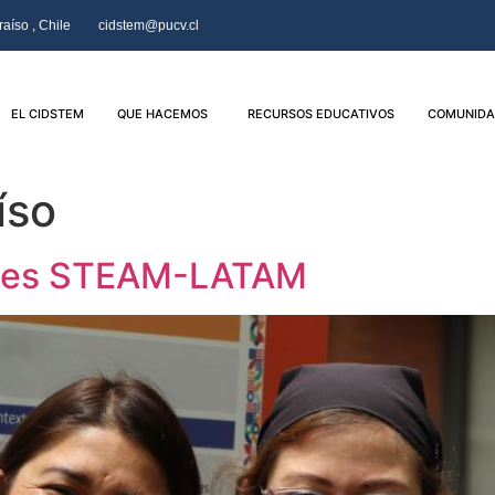
aíso , Chile
cidstem@pucv.cl
EL CIDSTEM
QUE HACEMOS
RECURSOS EDUCATIVOS
COMUNIDA
íso
entes STEAM-LATAM