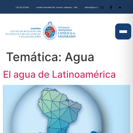
+56 (32) 2273000
Avenida Universidad 330, Curauma, Valparaíso , Chile
cidstem@pucv.cl
Temática:
Agua
El agua de Latinoamérica