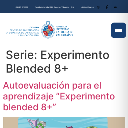
+56 (32) 2273000
Avenida Universidad 330, Curauma, Valparaíso , Chile
cidstem@pucv.cl
Serie:
Experimento
Blended 8+
Autoevaluación para el
aprendizaje “Experimento
blended 8+”