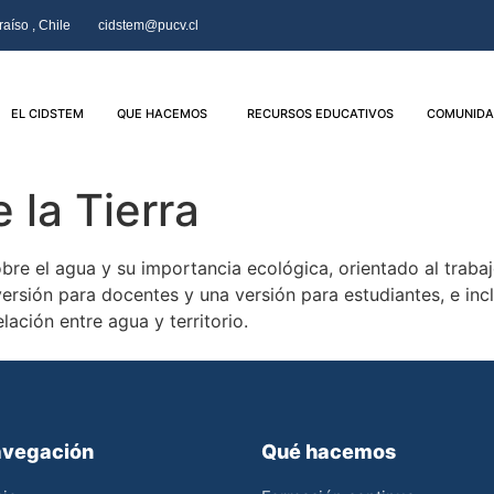
aíso , Chile
cidstem@pucv.cl
EL CIDSTEM
QUE HACEMOS
RECURSOS EDUCATIVOS
COMUNIDA
 la Tierra
e el agua y su importancia ecológica, orientado al trabajo
ersión para docentes y una versión para estudiantes, e inc
elación entre agua y territorio.
vegación
Qué hacemos