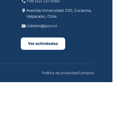
+56 (32) 2273000
Avenida Universidad 330, Curauma,
Valparaíso, Chile
cidstem@pucv.cl
Ver actividades
Política de privacidad
Contacto