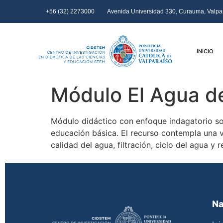
+56 (32) 2273000
Avenida Universidad 330, Curauma, Valpar
INICIO
Módulo El Agua de
Módulo didáctico con enfoque indagatorio sobr
educación básica. El recurso contempla una v
calidad del agua, filtración, ciclo del agua y r
Na