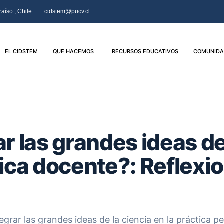
aíso , Chile
cidstem@pucv.cl
EL CIDSTEM
QUE HACEMOS
RECURSOS EDUCATIVOS
COMUNIDA
 las grandes ideas de
tica docente?: Reflexi
egrar las grandes ideas de la ciencia en la práctica p