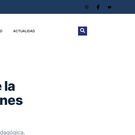
D
ACTUALIDAD
 la
ones
edagógica,