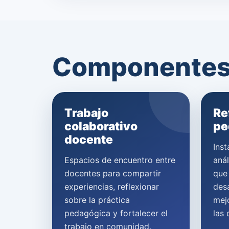
Componentes 
Trabajo
Re
colaborativo
pe
docente
Inst
Espacios de encuentro entre
anál
docentes para compartir
que 
experiencias, reflexionar
des
sobre la práctica
mej
pedagógica y fortalecer el
las 
trabajo en comunidad.