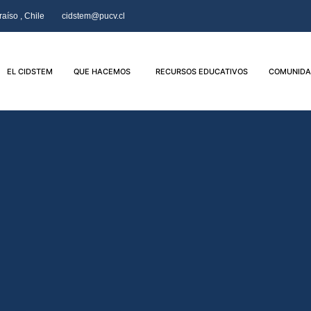
aíso , Chile
cidstem@pucv.cl
EL CIDSTEM
QUE HACEMOS
RECURSOS EDUCATIVOS
COMUNIDA