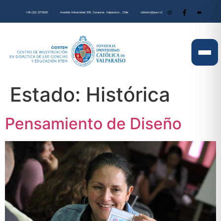
+56 (32) 2273000
Avenida Universidad 330, Curauma, Valparaíso , Chile
cidstem@pucv.cl
Estado:
Histórica
Pensamiento de Diseño