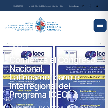
+56 (32) 2273000
Avenida Universidad 330, Curauma, Valparaíso , Chile
cidstem@pucv.cl
Noticia
Comienza el Congreso
Nacional,
Latinoamericano e
Interregional del
Programa ICEC
El Programa ICEC dio inicio a una nueva versión