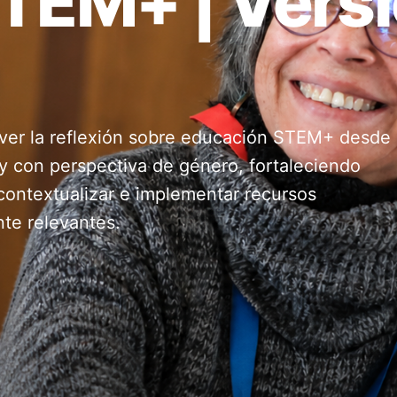
TEM+ | Vers
ver la reflexión sobre educación STEM+ desde
 y con perspectiva de género, fortaleciendo
contextualizar e implementar recursos
te relevantes.