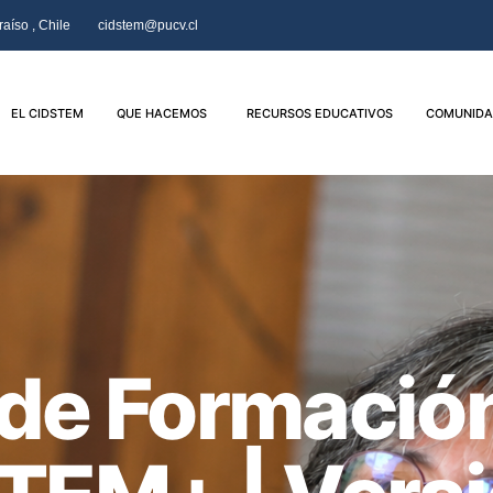
aíso , Chile
cidstem@pucv.cl
EL CIDSTEM
QUE HACEMOS
RECURSOS EDUCATIVOS
COMUNIDA
de Formació