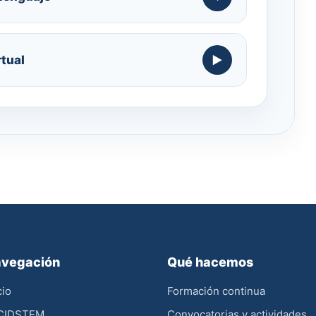
rtual
vegación
Qué hacemos
cio
Formación continua
 CIDSTEM
Convocatorias y actividades