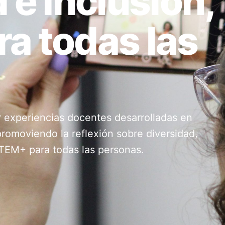
 e Inclusión,
a todas las
ar experiencias docentes desarrolladas en
 promoviendo la reflexión sobre diversidad,
 STEM+ para todas las personas.