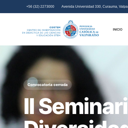
+56 (32) 2273000
Avenida Universidad 330, Curauma, Valpar
INICIO
Convocatoria cerrada
II Seminari