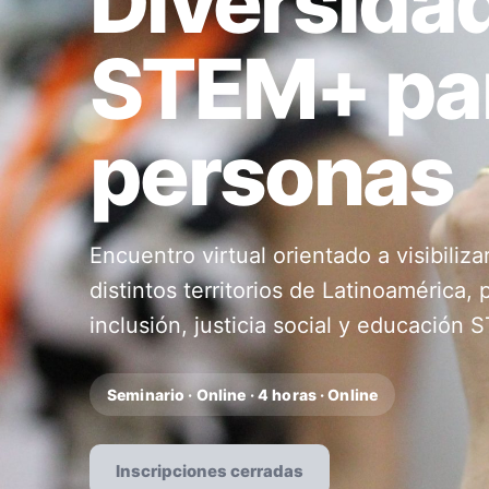
Diversidad
STEM+ par
personas
Encuentro virtual orientado a visibiliz
distintos territorios de Latinoamérica,
inclusión, justicia social y educación
Seminario · Online · 4 horas · Online
Inscripciones cerradas