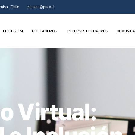
aíso , Chile
cidstem@pucv.cl
EL CIDSTEM
QUE HACEMOS
RECURSOS EDUCATIVOS
COMUNIDA
o Virtual: