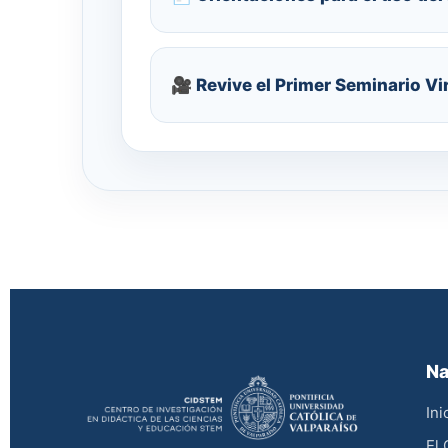
🎥 Revive el Primer Seminario Vi
Na
Ini
El