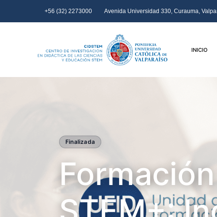
+56 (32) 2273000
Avenida Universidad 330, Curauma, Valpar
INICIO
Finalizada
Formación
STEM+: Inc