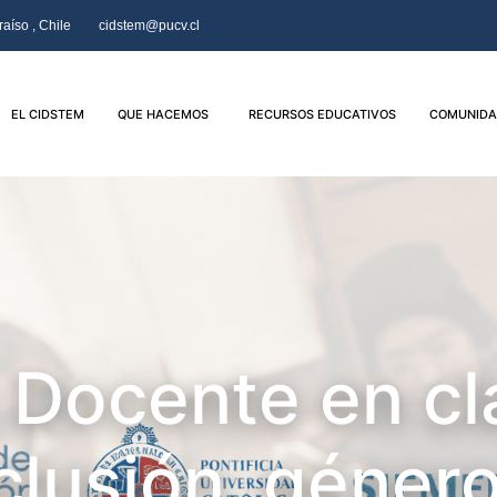
aíso , Chile
cidstem@pucv.cl
EL CIDSTEM
QUE HACEMOS
RECURSOS EDUCATIVOS
COMUNIDA
 Docente en cl
lusión, género