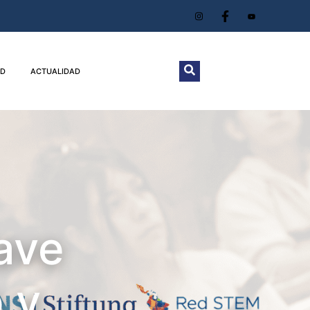
D
ACTUALIDAD
ave
 y