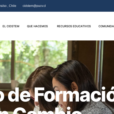
aíso , Chile
cidstem@pucv.cl
EL CIDSTEM
QUE HACEMOS
RECURSOS EDUCATIVOS
COMUNIDA
 de Formaci