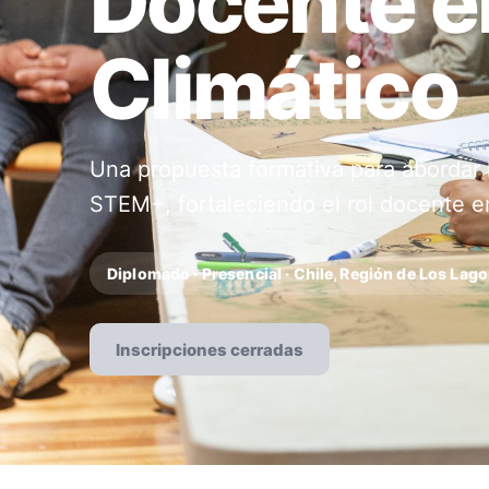
Docente e
Climático
Una propuesta formativa para abordar 
STEM+, fortaleciendo el rol docente en 
Diplomado · Presencial · Chile, Región de Los La
Inscripciones cerradas