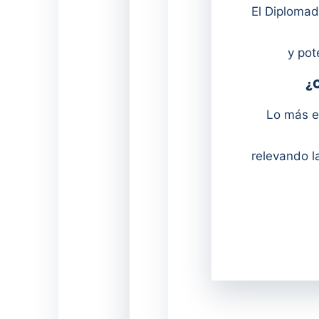
El Diplomad
y pot
¿C
Lo más es
relevando l