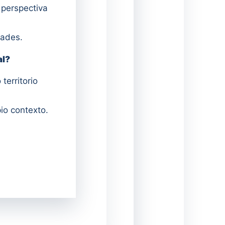
 perspectiva
dades.
al?
territorio
io contexto.