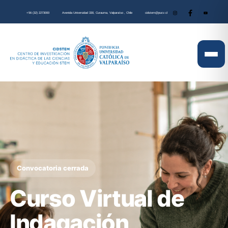
+56 (32) 2273000
Avenida Universidad 330, Curauma, Valparaíso , Chile
cidstem@pucv.cl
Convocatoria cerrada
Curso Virtual de
Indagación