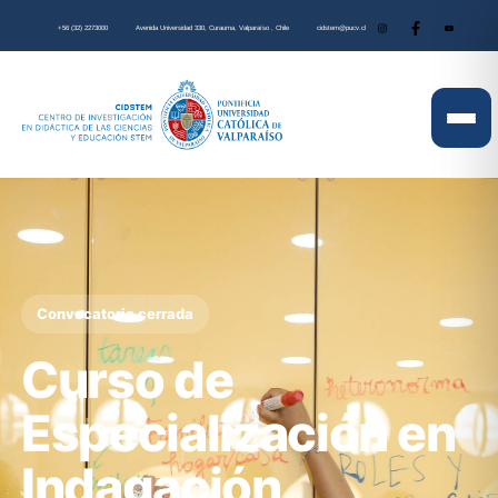
+56 (32) 2273000
Avenida Universidad 330, Curauma, Valparaíso , Chile
cidstem@pucv.cl
Convocatoria cerrada
Curso de
Especialización en
Indagación