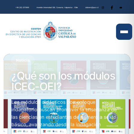
+56 (32) 2273000
Avenida Universidad 330, Curauma, Valparaíso , Chile
cidstem@pucv.cl
Noticia
¿Qué son los módulos
ICEC-OEI?
Los módulos didácticos con enfoque
indagatorio buscan promover la enseñanza de
las ciencias en estudiantes de primero a sexto
básico, avanzando desde la indagación
estructurada hacia la indagación abierta.