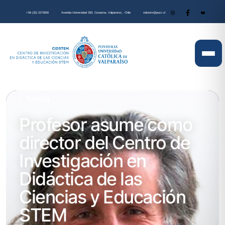
+56 (32) 2273000
Avenida Universidad 330, Curauma, Valparaíso , Chile
cidstem@pucv.cl
Noticia
Profesor asume como
director del Centro de
Investigación en
Didáctica de las
Ciencias y Educación
STEM