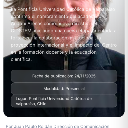
La Pontificia Universidad Católica de Valparaíso
confirmó el nombramiento del académico
Andoni Arenas como nuevo director del
CIDSTEM, iniciando una nueva etapa orientada a
fortalecer la colaboración institucional, la
proyección internacional y el impacto del Centro
en la formación docente y la educación
científica.
Fecha de publicación: 24/11/2025
Modalidad: Presencial
Lugar: Pontificia Universidad Católica de
Valparaíso, Chile
Por Juan Paulo Roldán Dirección de Comunicación