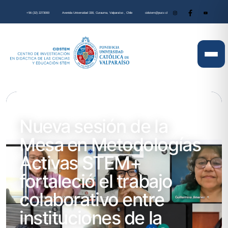
+56 (32) 2273000
Avenida Universidad 330, Curauma, Valparaíso , Chile
cidstem@pucv.cl
Noticia
Nueva sesión de la
Mesa en Metodologías
Activas STEM+
fortaleció el trabajo
colaborativo entre
instituciones de la