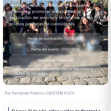
en una experiencia didáctica en Valparaíso,
orientada a promover la curiosidad, la
exploración del entorno y la creación de sus
propios gabinetes de curiosidades.
Fecha de publicación: 13/08/2025
Fecha del evento: 17/07/2026
Modalidad: Presencial
Lugar: Museo de Historia Natural de Valparaíso y
ciudad de Valparaíso
Por Fernanda Pizarro / CIDSTEM PUCV