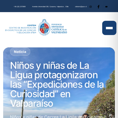
+56 (32) 2273000
Avenida Universidad 330, Curauma, Valparaíso , Chile
cidstem@pucv.cl
Noticia
Niños y niñas de La
Ligua protagonizaron
las “Expediciones de la
Curiosidad” en
Valparaíso
Niños y niñas de Cecrea La Ligua participaron