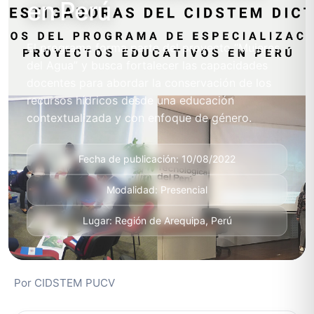
en Perú
El programa forma parte del proyecto “Mujeres
del Agua” y busca fortalecer las capacidades
docentes para abordar la conservación de los
recursos hídricos desde una educación
contextualizada y con enfoque de género.
Fecha de publicación: 10/08/2022
Modalidad: Presencial
Lugar: Región de Arequipa, Perú
Por CIDSTEM PUCV