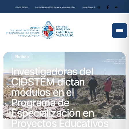
+56 (32) 2273000
Avenida Universidad 330, Curauma, Valparaíso , Chile
cidstem@pucv.cl
Noticia
Investigadoras del
CIDSTEM dictan
módulos en el
Programa de
Especialización en
Proyectos Educativos