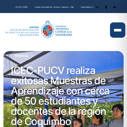
+56 (32) 2273000
Avenida Universidad 330, Curauma, Valparaíso , Chile
cidstem@pucv.cl
Noticia
ICEC-PUCV realiza
exitosas Muestras de
Aprendizaje con cerca
de 50 estudiantes y
docentes de la región
de Coquimbo