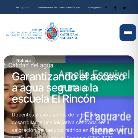
+56 (32) 2273000
Avenida Universidad 330, Curauma, Valparaíso , Chile
cidstem@pucv.cl
Noticia
Garantizando el acceso
a agua segura a la
escuela El Rincón
Docentes y estudiantes de la Escuela El Rincón
desarrollaron una iniciativa centrada en la
valoración del recurso hídrico en Puchuncaví, en
el marco del Congreso Regional ICEC 2021.