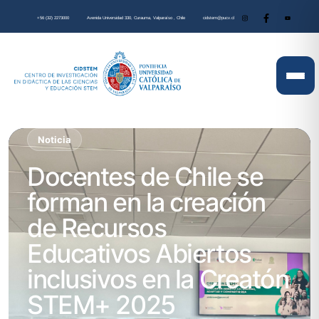
+56 (32) 2273000
Avenida Universidad 330, Curauma, Valparaíso , Chile
cidstem@pucv.cl
Noticia
Docentes de Chile se
forman en la creación
de Recursos
Educativos Abiertos
inclusivos en la Creatón
STEM+ 2025