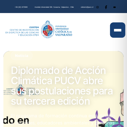
+56 (32) 2273000
Avenida Universidad 330, Curauma, Valparaíso , Chile
cidstem@pucv.cl
Noticia
Diplomado de Acción
Climática PUCV abre
sus postulaciones para
su tercera edición
El programa de formación continua está dirigido
a docentes, educadores ambientales y personas