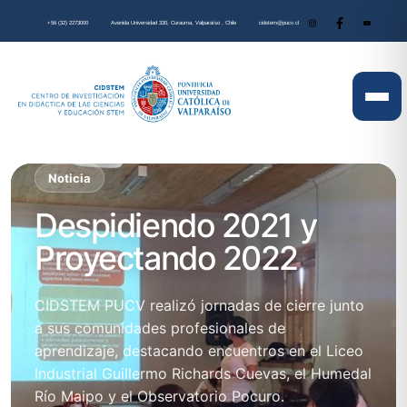
+56 (32) 2273000
Avenida Universidad 330, Curauma, Valparaíso , Chile
cidstem@pucv.cl
Noticia
Despidiendo 2021 y
Proyectando 2022
CIDSTEM PUCV realizó jornadas de cierre junto
a sus comunidades profesionales de
aprendizaje, destacando encuentros en el Liceo
Industrial Guillermo Richards Cuevas, el Humedal
Río Maipo y el Observatorio Pocuro.