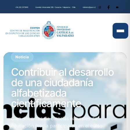
+56 (32) 2273000
Avenida Universidad 330, Curauma, Valparaíso , Chile
cidstem@pucv.cl
Noticia
Contribuir al desarrollo
de una ciudadanía
alfabetizada
científicamente
Cien docentes de ciencias naturales de
educación media participaron en el curso