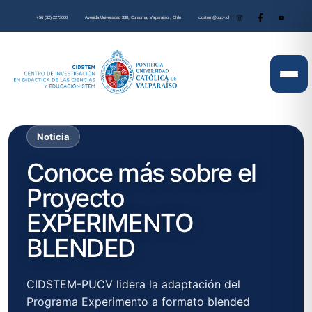
+56 (32) 2273000
Avenida Universidad 330, Curauma, Valparaíso , Chile
cidstem@pucv.cl
Noticia
Conoce más sobre el
Proyecto
EXPERIMENTO
BLENDED
CIDSTEM-PUCV lidera la adaptación del
Programa Experimento a formato blended