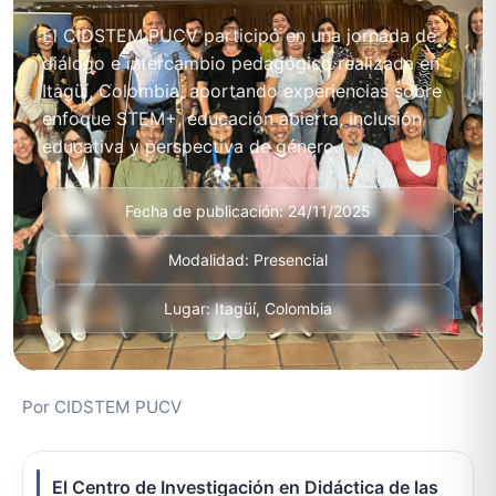
El CIDSTEM PUCV participó en una jornada de
diálogo e intercambio pedagógico realizada en
Itagüí, Colombia, aportando experiencias sobre
enfoque STEM+, educación abierta, inclusión
educativa y perspectiva de género.
Fecha de publicación: 24/11/2025
Modalidad: Presencial
Lugar: Itagüí, Colombia
Por CIDSTEM PUCV
El Centro de Investigación en Didáctica de las