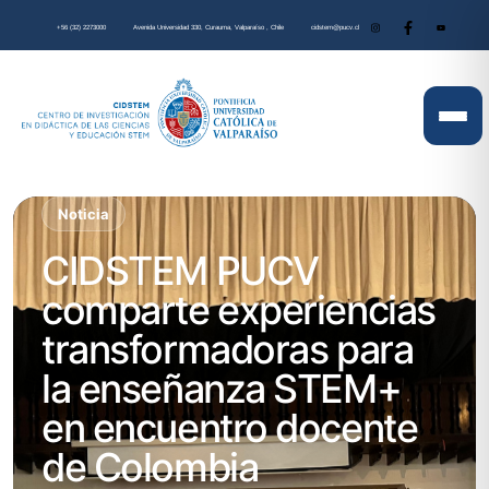
+56 (32) 2273000
Avenida Universidad 330, Curauma, Valparaíso , Chile
cidstem@pucv.cl
Noticia
CIDSTEM PUCV
comparte experiencias
transformadoras para
la enseñanza STEM+
en encuentro docente
de Colombia