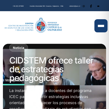
+56 (32) 2273000
Avenida Universidad 330, Curauma, Valparaíso , Chile
cidstem@pucv.cl
Noticia
CIDSTEM ofrece taller
de estrategias
pedagógicas
La instancia reunió a docentes del programa
ICEC para compartir estrategias inclusivas
orientadas a fortalecer los procesos de
enseñanza y aprendizaje de estudiantes con