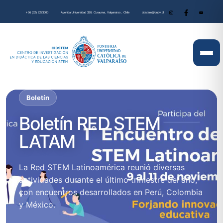
+56 (32) 2273000
Avenida Universidad 330, Curauma, Valparaíso , Chile
cidstem@pucv.cl
Boletín
Boletín RED STEM
LATAM
La Red STEM Latinoamérica reunió diversas
actividades durante el último trimestre del año,
con encuentros desarrollados en Perú, Colombia
y México.