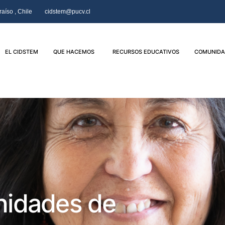
aíso , Chile
cidstem@pucv.cl
EL CIDSTEM
QUE HACEMOS
RECURSOS EDUCATIVOS
COMUNIDA
nidades de