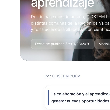
aprendizaje
Desde hace más de un año, CIDSTEM ha
distintas comunas de la Región de Valpa
y fortaleciendo la alfabetización científic
Fecha de publicación: 01/08/2020
Modali
Por CIDSTEM PUCV
La colaboración y el aprendiza
generar nuevas oportunidades 