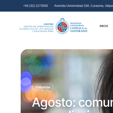
+56 (32) 2273000
Avenida Universidad 330, Curauma, Valpar
INICIO
Columna
Agosto: comu