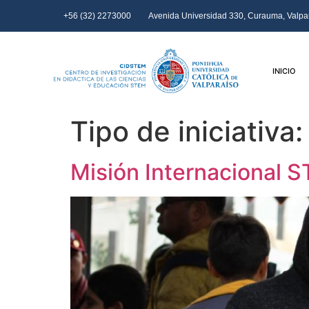
+56 (32) 2273000
Avenida Universidad 330, Curauma, Valpar
INICIO
Tipo de iniciativa
Misión Internacional 