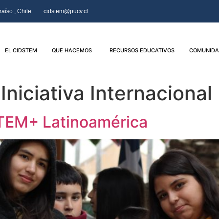
aíso , Chile
cidstem@pucv.cl
EL CIDSTEM
QUE HACEMOS
RECURSOS EDUCATIVOS
COMUNIDA
:
Iniciativa Internacional
STEM+ Latinoamérica