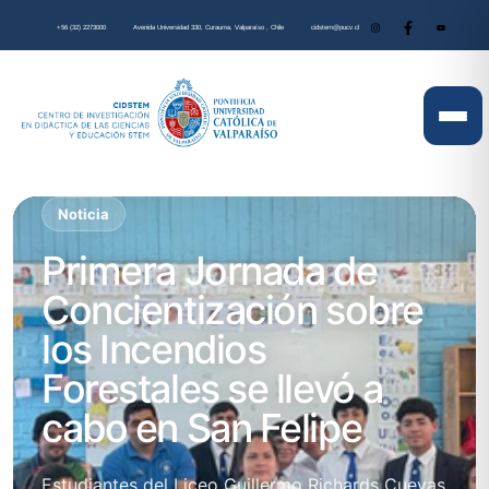
+56 (32) 2273000
Avenida Universidad 330, Curauma, Valparaíso , Chile
cidstem@pucv.cl
Noticia
Primera Jornada de
Concientización sobre
los Incendios
Forestales se llevó a
cabo en San Felipe
Estudiantes del Liceo Guillermo Richards Cuevas