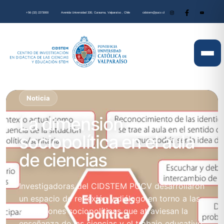
+56 (32) 2273000
Avenida Universidad 330, Curauma, Valparaíso , Chile
cidstem@pucv.cl
Noticia
La dimensión
sociopolítica en el aula
de ciencias
Investigadoras del CIDSTEM PUCV desarrollaron
un espacio de reflexión y diálogo en torno a las
dimensiones sociopolíticas que atraviesan la
enseñanza de las ciencias y el trabajo educativo